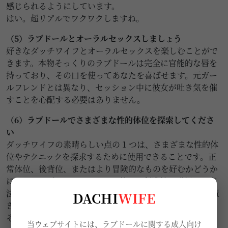
感じられるようにしています。
はい。超リアルでワクワクしますね。
（5）ラブドールとオーラルセックスしましょう
好きなダッチワイフとオーラルセックスを楽しむことがで
きます。本物そっくりのラブドールは完全に官能的な唇を
持っており、その口を使ってあなたを喜ばせます。元ガー
ルフレンドとは異なり、セッション中に彼女が吐き気を催
すことを心配する必要はありません。
（6）ラブドールでさまざまな性的体位を探索してくださ
い
ダッチワイフの素晴らしい点の 1 つは、さまざまな性的体
位やテクニックを探求するために使用できることです。正
常体位、後背位、またはより冒険的なものを好むかどうか
にかかわらず、リアルドールを使って創造性を発揮する方
法はたくさんあります。 セックスドールを正しい位置に置
DACHI
WIFE
き、関節に過度の圧力をかけないようにするために、枕や
その他のサポートを使用することが重要です。
当ウェブサイトには、ラブドールに関する成人向け