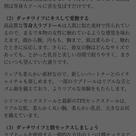
剤は等身大ドールに害を及ぼすだけです。
（2）ダッチワイフにキスして愛撫する
高品質な
等身大ラブドール
は人肌に似た素材で作られてい
るので、まるで本物の女性に触れているような感覚を味わ
えます。顔から腕、内もも、胸まで、肌は柔らかく、触れ
たときに反応します。さらに、彼女の胸はどんなサイズで
あっても、とがった乳首と美しい谷間で絞りやすく、まさ
にいつも望んでいた通りです。
リップも柔らかい素材なので、新しいパートナーとのイチ
ャイチャも楽しめます。 一部のラブドールはリアルな舌と
ゴム歯を備えており、よりリアルな体験をもたらします。
シリコンセックスドールと最新のTPEセックスドールは、
リアルな肌、柔らかく丸い胸、柔らかい乳首、大きなお尻
を備えています。
（3）ダッチワイフと膣セックスしましょう
ラブドールを使用する一般的な方法の 1 つは膣セックスで