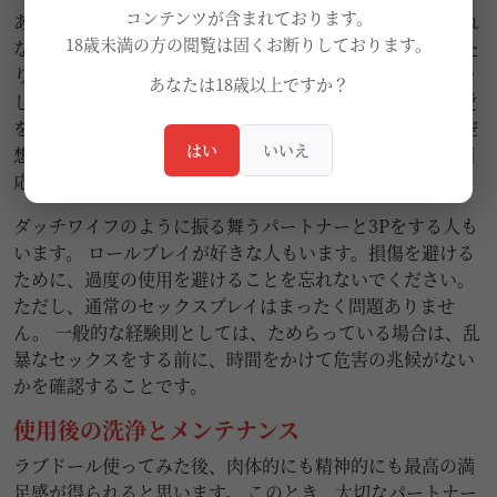
コンテンツが含まれております。
あなたの情熱を探求してください。 恐怖や遠慮に支配され
18歳未満の方の閲覧は固くお断りしております。
ないでください。 ラブドールを抱きしめたり、抱きしめた
り、愛撫したり、新しいセックスの体位を試したりして少
あなたは18歳以上ですか？
し乱暴になることも可能です。 リアルな感触と最大限の愛
を楽しむことができます。 さらに、より創造的になって空
はい
いいえ
想を実現したい場合は、現実のセックスドールが簡単に適
応できます。
ダッチワイフのように振る舞うパートナーと3Pをする人も
います。 ロールプレイが好きな人もいます。損傷を避ける
ために、過度の使用を避けることを忘れないでください。
ただし、通常のセックスプレイはまったく問題ありませ
ん。 一般的な経験則としては、ためらっている場合は、乱
暴なセックスをする前に、時間をかけて危害の兆候がない
かを確認することです。
使用後の洗浄とメンテナンス
ラブドール使ってみた後、肉体的にも精神的にも最高の満
足感が得られると思います。 このとき、大切なパートナー