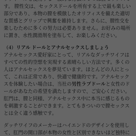
す。 膣性交は、セックスドールを所有する上で最も楽しい
部分であり、本物の膣を模倣したオリフィスを備えた適切
な質感とグリップで興奮を維持します。さらに、膣性交を
楽しむために多くの努力は必要ありません。お好みの場所
に置き、水性潤滑剤を塗布して、お楽しみください。
（4）リアル ドールとアナルセックスしましょう
アナルセックス愛好家にとって、リアルなダッチワイフは
すべての性的空想を実現する素晴らしい方法です。多くの
人はアナルセックスを夢見ています。ほとんどの人にとっ
て、これは正常であり、快適で健康的です。アナルセック
スを体験したい場合は、当社の
男性ラブドール
と女性のド
ールがあなたの希望を満たしますので、ご安心ください。
肛門は、膣と同様、アナルセックス中に本当に感じるもの
を刺激することができます。とてもきついので膣セックス
とは全く違う感触です。
ダッチワイフのメーカーはハイエンドのデザインを使用し
て、肛門の開口部が本物の女性と区別できないほど独特に