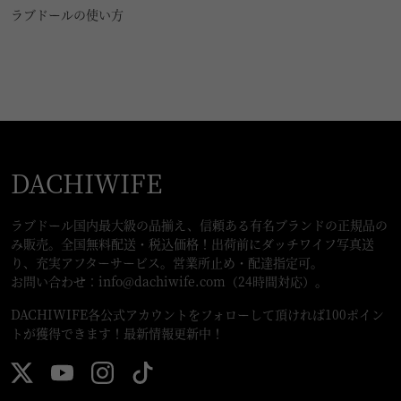
ラブドールの使い方
DACHIWIFE
ラブドール国内最大級の品揃え、信頼ある有名ブランドの正規品の
み販売。全国無料配送・税込価格！出荷前にダッチワイフ写真送
り、充実アフターサービス。営業所止め・配達指定可。
お問い合わせ：
info@dachiwife.com
（24時間対応）。
DACHIWIFE各公式アカウントをフォローして頂ければ100ポイン
トが獲得できます！最新情報更新中！