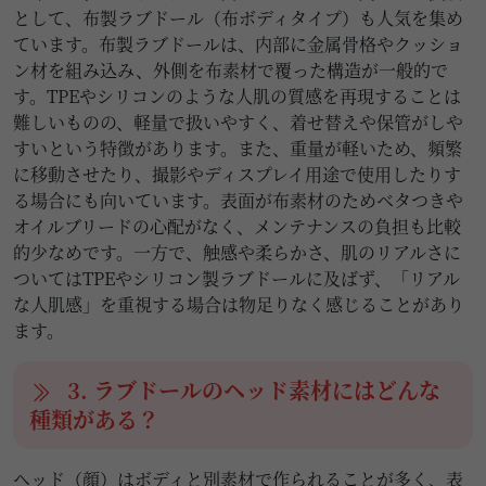
として、布製ラブドール（布ボディタイプ）も人気を集め
ています。布製ラブドールは、内部に金属骨格やクッショ
ン材を組み込み、外側を布素材で覆った構造が一般的で
す。TPEやシリコンのような人肌の質感を再現することは
難しいものの、軽量で扱いやすく、着せ替えや保管がしや
すいという特徴があります。また、重量が軽いため、頻繁
に移動させたり、撮影やディスプレイ用途で使用したりす
る場合にも向いています。表面が布素材のためベタつきや
オイルブリードの心配がなく、メンテナンスの負担も比較
的少なめです。一方で、触感や柔らかさ、肌のリアルさに
ついてはTPEやシリコン製ラブドールに及ばず、「リアル
な人肌感」を重視する場合は物足りなく感じることがあり
ます。
3. ラブドールのヘッド素材にはどんな
種類がある？
ヘッド（顔）はボディと別素材で作られることが多く、表