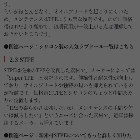
す。
匂いがほとんどなく、オイルブリードも起こりにくいた
め、メンテナンスはTPEよりも楽な傾向です。ただし価格
帯はTPEより高めで、初期費用が一段上がる点は理解して
おきたいところです。
●関連ページ
：
シリコン製の人気ラブドール一覧はこちら
2.3 STPE
STPEは従来のTPEを改良した素材で、メーカーによっては
「Super TPE」と表記されます。伸縮性と耐久性が向上し
ており、オイルブリードや独特の匂いも抑えられているの
が特徴です。価格帯はTPEとシリコンのちょうど中間あた
りに位置します。
「TPEの柔らかさは残したいが、メンテナンスの手間や匂
いは減らしたい」というニーズに合った素材で、近年は採
用するメーカーも増えています。
●関連ページ
：
新素材STPEについてもっと詳しく知りた