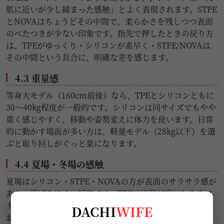
肌に近いが少し締まった感触」とよく表現されます。STPE
とNOVAはちょうどその中間で、柔らかさを残しつつ表面
のべたつきが少ない印象です。指先で押したときの戻り方
は、TPEがゆっくり・シリコンが素早く・STPE/NOVAは
その中間という具合に、明確な差を感じます。
4.3 重量感
等身大モデル（160cm前後）なら、TPEとシリコンともに
30〜40kg程度が一般的です。シリコンは同サイズでもやや
重く感じやすく、移動や姿勢変えに体力を使います。日常
的に動かす場面が多い方は、軽量モデル（28kg以下）を選
ぶと取り回しがぐっと楽になります。
4.4 夏場・冬場の感触
夏場はシリコン・STPE・NOVAの方が表面のサラサラ感が
あり、汗ばみにくい傾向です。TPEは室温が高いとややベ
タつきを感じることがあるため、エアコンで湿度を下げて
DACHI
WIFE
おくと快適です。冬場はどの素材も最初は冷たく感じます