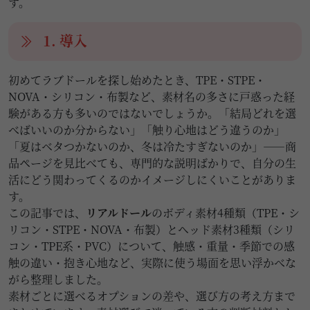
す。
1. 導入
初めてラブドールを探し始めたとき、TPE・STPE・
NOVA・シリコン・布製など、素材名の多さに戸惑った経
験がある方も多いのではないでしょうか。「結局どれを選
べばいいのか分からない」「触り心地はどう違うのか」
「夏はベタつかないのか、冬は冷たすぎないのか」――商
品ページを見比べても、専門的な説明ばかりで、自分の生
活にどう関わってくるのかイメージしにくいことがありま
す。
この記事では、
リアルドール
のボディ素材4種類（TPE・シ
リコン・STPE・NOVA・布製）とヘッド素材3種類（シリ
コン・TPE系・PVC）について、触感・重量・季節での感
触の違い・抱き心地など、実際に使う場面を思い浮かべな
がら整理しました。
素材ごとに選べるオプションの差や、選び方の考え方まで