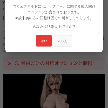
が、添い寝の前に湯たんぽや電気毛布で温めておくと、肌
当ウェブサイトには、ラブドールに関する成人向け
に触れたときのひんやり感が大幅に和らぎます。
コンテンツが含まれております。
18歳未満の方の閲覧は固くお断りしております。
4.5 抱き心地
あなたは18歳以上ですか？
「柔らかさで包まれる感覚」を求めるならTPE、「しっか
りした体の存在感」を求めるならシリコンが向いていま
す。STPEとNOVAは、長時間添い寝しても疲れにくい中間
はい
いいえ
的な抱き心地が特徴で、寝姿勢を変えたときの違和感が少
ない傾向にあります。
5. 素材ごとの対応オプションと制限