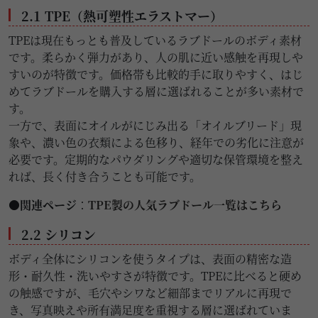
2.1 TPE（熱可塑性エラストマー）
TPEは現在もっとも普及しているラブドールのボディ素材
です。柔らかく弾力があり、人の肌に近い感触を再現しや
すいのが特徴です。価格帯も比較的手に取りやすく、はじ
めてラブドールを購入する層に選ばれることが多い素材で
す。
一方で、表面にオイルがにじみ出る「オイルブリード」現
象や、濃い色の衣類による色移り、経年での劣化に注意が
必要です。定期的なパウダリングや適切な保管環境を整え
れば、長く付き合うことも可能です。
●関連ページ
：
TPE製の人気ラブドール一覧はこちら
2.2 シリコン
ボディ全体にシリコンを使うタイプは、表面の精密な造
形・耐久性・洗いやすさが特徴です。TPEに比べると硬め
の触感ですが、毛穴やシワなど細部までリアルに再現で
き、写真映えや所有満足度を重視する層に選ばれていま