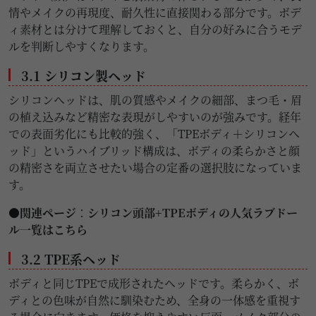
情やメイクの再現度、耐久性に直接関わる部分です。ボデ
ィ素材とは分けて理解しておくと、自分の好みに合うモデ
ルを判断しやすくなります。
3.1 シリコン製ヘッド
シリコンヘッドは、肌の質感やメイクの細部、まつ毛・眉
の植え込みなど精密な表現がしやすいのが強みです。経年
での表面劣化にも比較的強く、「TPEボディ＋シリコンヘ
ッド」というハイブリッド構成は、ボディの柔らかさと顔
の精密さを両立させたい場合の定番の選択肢になっていま
す。
●関連ページ
：
シリコン頭部+TPEボディの人気ラブドー
ル一覧はこちら
3.2 TPE系ヘッド
ボディと同じTPEで成形されたヘッドです。柔らかく、ボ
ディとの色味が自然に馴染むため、全身の一体感を重視す