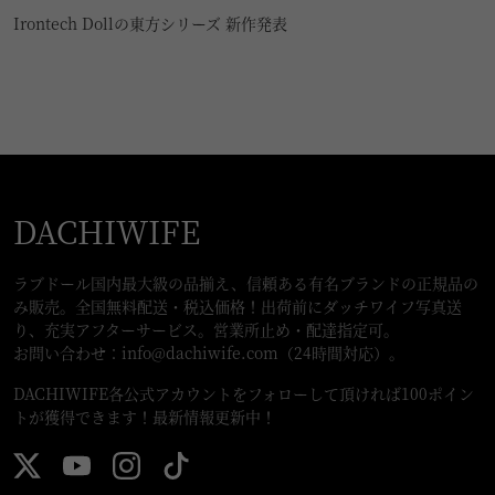
Irontech Dollの東方シリーズ 新作発表
DACHIWIFE
ラブドール国内最大級の品揃え、信頼ある有名ブランドの正規品の
み販売。全国無料配送・税込価格！出荷前にダッチワイフ写真送
り、充実アフターサービス。営業所止め・配達指定可。
お問い合わせ：
info@dachiwife.com
（24時間対応）。
DACHIWIFE各公式アカウントをフォローして頂ければ100ポイン
トが獲得できます！最新情報更新中！