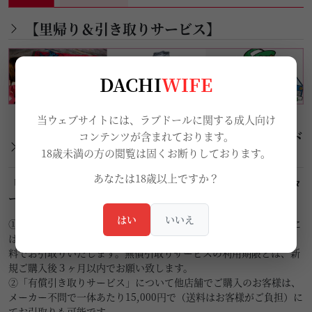
【里帰り＆引き取りサービス】
DACHI
WIFE
当ウェブサイトには、ラブドールに関する成人向け
【ご購入先やメーカー不問、不要になったド
コンテンツが含まれております。
18歳未満の方の閲覧は固くお断りしております。
ールをお引き取りいたします。】
あなたは18歳以上ですか？
「無償引き取りサービス」と「有償引き取りサービス」二つのパタ
ーンから処分方法をご選択頂けます。
はい
いいえ
①「無償引き取りサービス」について、当店でご購入された場合に
は不要になったラブドールを1体まで、送料のみご負担頂ければ無
料でお引取りいたします。無償引取りサービスの利用期限とは、新
規ご購入後３ヶ月以内でお願い致します。
②「有償引き取りサービス」について他店舗でご購入のお客様は、
メーカー不問で一体あたり15,000円で（送料はお客様がご負担）に
てお引取りも可能です。