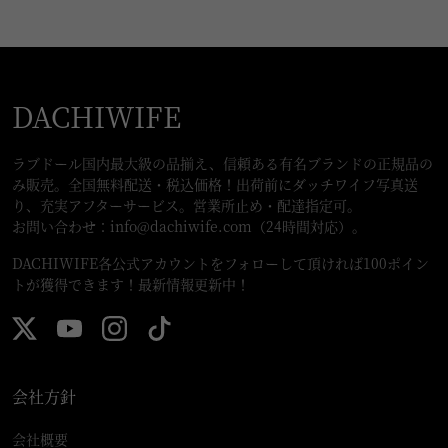
DACHIWIFE
ラブドール国内最大級の品揃え、信頼ある有名ブランドの正規品の
み販売。全国無料配送・税込価格！出荷前にダッチワイフ写真送
り、充実アフターサービス。営業所止め・配達指定可。
お問い合わせ：
info@dachiwife.com
（24時間対応）。
DACHIWIFE各公式アカウントをフォローして頂ければ100ポイン
トが獲得できます！最新情報更新中！
会社方針
会社概要