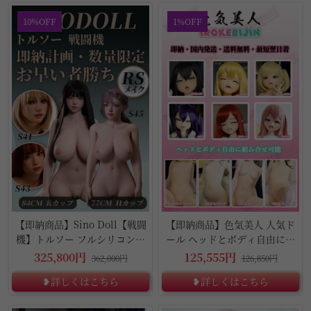
10%OFF
1%OFF
【即納商品】Sino Doll【戦闘
【即納商品】色気美人 人気ド
機】トルソー フルシリコン製
ール ヘッドとボディ自由に組
ラブドール
み合わせ
325,800円
125,555円
362,000円
126,850円
❥詳しくはこちら
❥詳しくはこちら