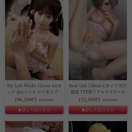
My Loli Waifu 126cm AAカ
Real Girl 148cm Cカップ R21
ップ Ayaヘッド ロり系ラブド
頭部 TPE製リアルラブドール
ール
196,200円
112,500円
218,000円
125,000円
❥詳しくはこちら
❥詳しくはこちら
1%OFF
1%OFF