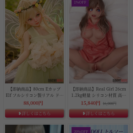
1%OFF
【即納商品】80cm Eカップ
【即納商品】Real Girl 26cm
Elf フルシリコン製リアル ドー
1.2kg軽量 シリコン材質 高級
ル
オナホール
88,000円
15,840円
16,000円
❥詳しくはこちら
❥詳しくはこちら
20%OFF