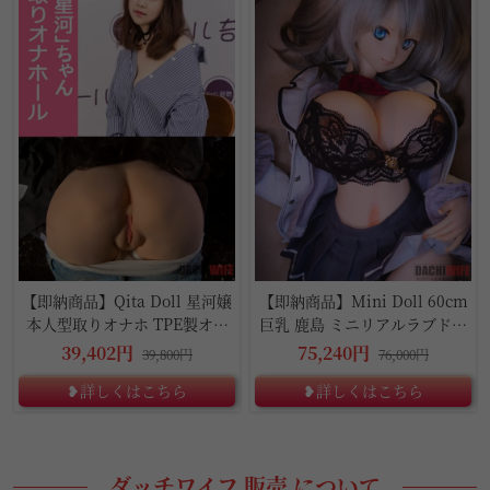
【即納商品】Qita Doll 星河嬢
【即納商品】Mini Doll 60cm
本人型取りオナホ TPE製オナ
巨乳 鹿島 ミニリアルラブドー
ホール
ル
39,402円
75,240円
39,800円
76,000円
❥詳しくはこちら
❥詳しくはこちら
ダッチワイフ 販売 について