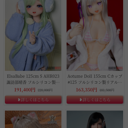
ElsaBabe 125cm S AHR023
Aotume Doll 155cm Cカップ
諏訪部晴香 フルシリコン製リ
#125 フルシリコン製リアルラ
アルドール
ブドール
191,400円
163,350円
220,000円
181,500円
❥詳しくはこちら
❥詳しくはこちら
5%OFF
1%OFF