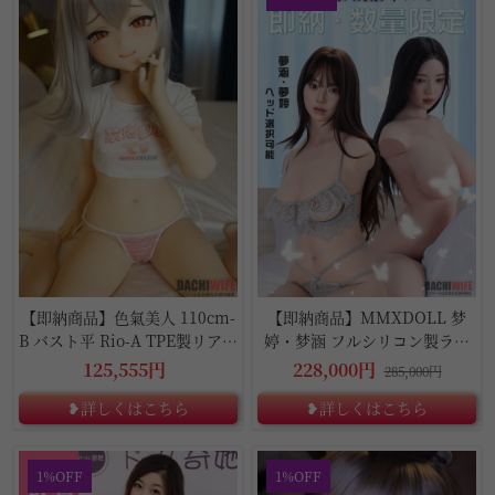
【即納商品】色氣美人 110cm-
【即納商品】MMXDOLL 梦
B バスト平 Rio-A TPE製リアル
婷・梦涵 フルシリコン製ラブ
ドール
ドール
125,555円
228,000円
285,000円
❥詳しくはこちら
❥詳しくはこちら
1%OFF
1%OFF