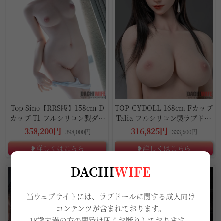
Top Sino【RRS版】158cm D
TOP-CYDOLL 168cm Fカップ
カップ T1 フルシリコン製ダッ
Talia フルシリコン製ラブドー
チワイフ
ル
358,200円
316,825円
398,000円
333,500円
❥詳しくはこちら
❥詳しくはこちら
DACHI
WIFE
10%OFF
5%OFF
当ウェブサイトには、ラブドールに関する成人向け
コンテンツが含まれております。
18歳未満の方の閲覧は固くお断りしております。