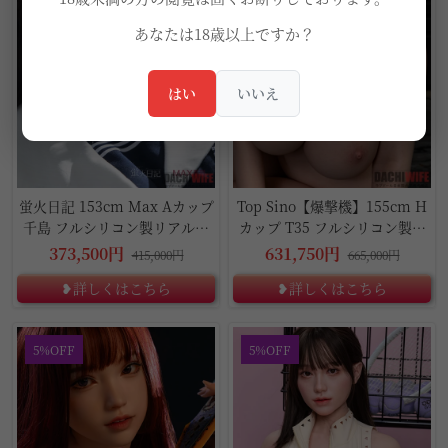
あなたは18歳以上ですか？
はい
いいえ
蛍火日記 153cm Max Aカップ
Top Sino【爆撃機】155cm H
千島 フルシリコン製リアルラ
カップ T35 フルシリコン製ド
ブドール
ール
373,500円
631,750円
415,000円
665,000円
❥詳しくはこちら
❥詳しくはこちら
5%OFF
5%OFF