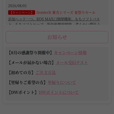
2026/08/01
Irontech 東方シリーズ 夏祭りセール
【キャンペーン】
追加ヘッド一つ、ROS MAX口開閉機能、もちソフトバス
ト、もちソフトヒップ、新技術舞指関節、柔らかい膣仕上
げ、シルク光肌、(夜)桜姫メイクと「桜霞肌」ボディベイン
ト無料！(8/1〜8/31)
お知らせ
2026/08/01
【8月の感謝祭り開催中】
蛍火日記 8月キャンペーン
キャンペーン情報
【キャンペーン】
10%オフ割引、追加口開閉機能付き、EVO新骨格、ジェルお
【メールが届かない場合】
メール受信テスト
尻、新技術蘭花指関節、ハードハンド、ボルト露出無し自
立、ヴァギナ吸允機能とボディ超リアルメイク無料！(8/1〜
【初めての方】
ご注文方法
8/31)
【里帰りご希望の方】
里帰りについて
2026/08/01
【DWポイント】
DWポイントについて
FANREAL 8月キャンペーン
【キャンペーン】
10%オフ割引、追加ヘッド一つ、髪の毛の植毛半額、ROS口
開閉機能、ジェル胸、ジェルお尻、旧型球体指関節、ハード
ハンド、ボルト露出無し自立、新足指関節、柔らかい膣仕上