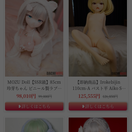
MOZU Doll【SSR級】85cm
【即納商品】Irokebijin
玲芽ちゃん ビニール製ラブド
110cm-A バスト平 Aiko S-
ール
TPE製ダッチワイフ
98,010円
125,555円
99,000円
126,850円
❥詳しくはこちら
❥詳しくはこちら
13%OFF
10%OFF