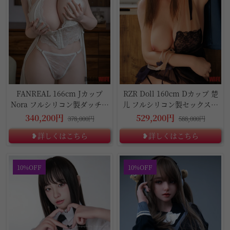
FANREAL 166cm Jカップ
RZR Doll 160cm Dカップ 楚
Nora フルシリコン製ダッチワ
儿 フルシリコン製セックスド
イフ
ール
340,200円
529,200円
378,000円
588,000円
❥詳しくはこちら
❥詳しくはこちら
10%OFF
10%OFF