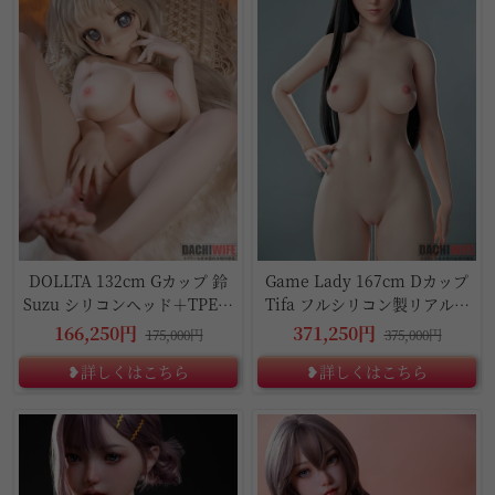
DOLLTA 132cm Gカップ 鈴
Game Lady 167cm Dカップ
Suzu シリコンヘッド＋TPE製
Tifa フルシリコン製リアルド
ボディ
ール
166,250円
371,250円
175,000円
375,000円
❥詳しくはこちら
❥詳しくはこちら
5%OFF
10%OFF