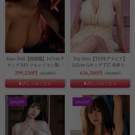
Sino Doll【戦闘機】167cm F
Top Sino【TYPEグラビア】
カップ S43 フルシリコン製リ
162cm Gカップ T37 米夢リア
アルドール
ルドール
299,250円
636,500円
315,000円
670,000円
❥詳しくはこちら
❥詳しくはこちら
10%OFF
10%OFF