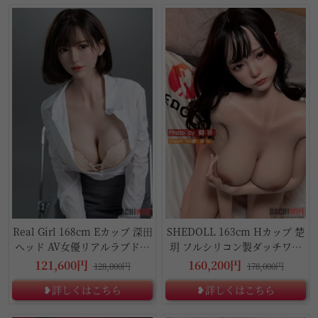
5%OFF
10%OFF
Real Girl 168cm Eカップ 深田
SHEDOLL 163cm Hカップ 楚
ヘッド AV女優リアルラブドー
玥 フルシリコン製ダッチワイ
ル
フ
121,600円
160,200円
128,000円
178,000円
❥詳しくはこちら
❥詳しくはこちら