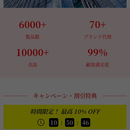
8/31)
2026/08/01
6000+
70+
XT Doll 8月キャンペーン
【キャンペーン】
5%オフ割引、追加1.0口開閉機能、ゼリー胸、2.0新技術指
関節+飛び出し防止、新足指関節、ハードハンド、ハードフィ
製品数
ブランド代理
ート、軽量化ボディ、ゼロバックスラスト膣、お尻の柔らか
仕上げとボディ超リアルメイク無料！(8/1〜8/31)
10000+
99%
2026/08/01
売高
顧客満足度
Doll Senior 8月キャンペーン
【キャンペーン】
10%オフ割引、追加ROS口開閉機能、職人メイク、新技術指
関節、ジェル胸、EVO新骨格、ハードハンド、ハードフィー
ト、お尻の柔らか仕上げ、ボディ軽量化とボディ超リアルメ
イク無料！(8/1〜8/31)
キャンペーン・割引特典
2026/08/01
時間限定！ 最高 10% OFF
WMDOLL 8月キャンペーン
【キャンペーン】
追加ヘッド一つ、S-TPE、ゼリー胸、一体型舌、自立加工、
10
:
50
:
42
3.0新技術指関節とボディ超リアルメイク無料！(8/1〜8/31)