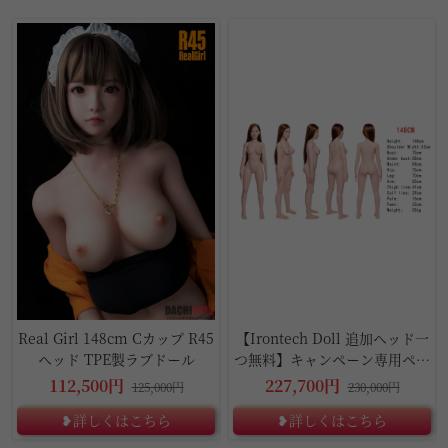
10%OFF
1%OFF
Real Girl 148cm Cカップ R45
【Irontech Doll 追加ヘッド一
ヘッド TPE製ラブドール
つ無料】キャンペーン専用ペー
ジ
112,500円
227,700円
125,000円
230,000円
❥詳しくはこちら
❥詳しくはこちら