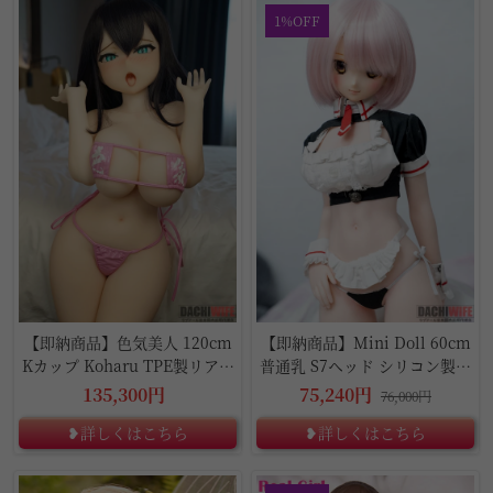
1%OFF
【即納商品】色気美人 120cm
【即納商品】Mini Doll 60cm
Kカップ Koharu TPE製リアル
普通乳 S7ヘッド シリコン製ダ
ラブドール
ッチワイフ
135,300円
75,240円
76,000円
❥詳しくはこちら
❥詳しくはこちら