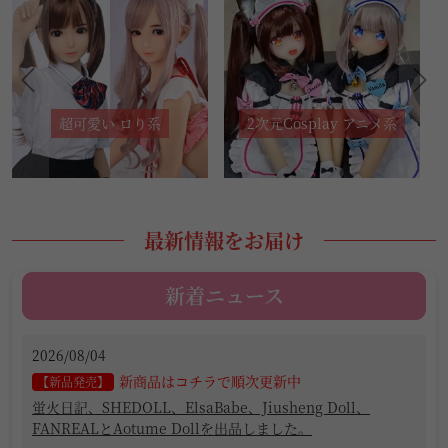
2次元Cosplay アニメ系
(30-60万円)高品質製品
最新情報をお届け
新着ニュース
2026/08/04
新商品はコチラで順次更新中
【新品発売】
蛍火日記、SHEDOLL、ElsaBabe、Jiusheng Doll、
FANREALとAotume Dollを出品しました。