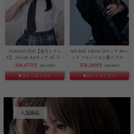
Irontech Doll【東方シリー
Art-doll 148cm Dカップ A6ヘ
ズ】 161cm AAカップ A5 ラブ
ッド フルシリコン製リアルラ
ドール
ブドール
348,075円
358,200円
386,750円
398,000円
❥詳しくはこちら
❥詳しくはこちら
人気商品