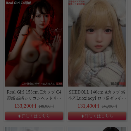
10%OFF
10%OFF
Real Girl 158cm Eカップ C4
SHEDOLL 140cm Aカップ 洛
頭部 高級シリコンヘッドリア
小乙Luoxiaoyi ロり系ダッチワ
ルドール
イフ
133,200円
131,400円
148,000円
146,000円
❥詳しくはこちら
❥詳しくはこちら