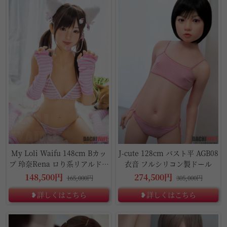
10%OFF
10%OFF
My Loli Waifu 148cm Bカッ
J-cute 128cm バスト平 AGB08
プ 玲奈Rena ロり系リアルドー
衣音 フルシリコン製ドール
ル
148,500円
274,500円
165,000円
305,000円
❥詳しくはこちら
❥詳しくはこちら
10%OFF
10%OFF