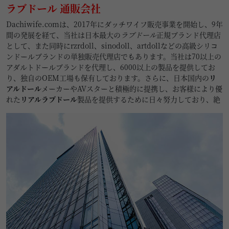
げ、眉毛と睫毛植毛付き、リアル顔メイクとボディ超リアル
ラブドール 通販会社
メイク無料！(8/1〜8/31)
Dachiwife.comは、2017年にダッチワイフ販売事業を開始し、9年
2026/08/01
間の発展を経て、当社は日本最大の
ラブドール
正規ブランド代理店
として、また同時にrzrdoll、sinodoll、artdollなどの高級シリコ
TOP-CYDOLL 8月キャンペーン
【キャンペーン】
ンドールブランドの単独販売代理店でもあります。当社は70以上の
追加ヘッド一つ、ROS口開閉機能x2、髪の毛の植毛x2、可動
アダルトドールブランドを代理し、6000以上の製品を提供してお
足指半額、ゼリ一胸、新技術指関節、ハードハンド、ハード
り、独自のOEM工場も保有しております。さらに、日本国内の
リ
フィート、2.0お尻の柔らか仕上げ、2.0音声機能、マンコの
アルドール
メーカーやAVスターと積極的に提携し、お客様により優
挟吸機能とボディ超リアルメイク無料！(8/1〜8/31)
れた
リアルラブドール
製品を提供するために日々努力しており、絶
対に後悔させない自信があります。私たちの製品は低品質の偽ブラ
2026/08/01
ンド商品ではなく、高品質な正規品でございます。当社は千葉県と
Real Lady 8月キャンペーン
【キャンペーン】
秋葉原に2つのらぶどーるショールームを設置しており、お客様の
追加ヘッド一つ、EVO MAX新骨格、ゼリ一胸、蘭花指、足
ご訪問を歓迎いたします。ショールームで実際に製品をご覧いただ
指関節、ハードハンド、ボルト露出無し自立、お尻の柔らか
き、より良いご判断をいただけるよう、近距離でお手触りいただけ
仕上げ、ボディの柔らか仕上げとボディリアル皮膚無料！
ます。これまでの高品質と丁寧なサービスにより、お客様からの信
(8/1〜8/31)
頼を得ており、今後も「お客様第一」をモットーに、業務に専念い
たします。商品に関するご質問がございましたら、どうぞお気軽に
2026/08/01
お問い合わせください。
ElsaBabe 8月キャンペーン
【キャンペーン】
13%オフ割引、追加10つのオプションから2つ無料！(8/1〜