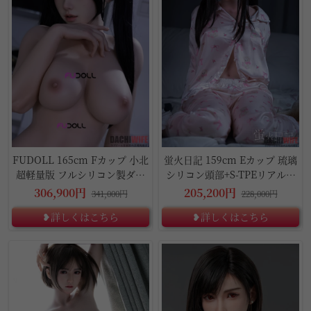
FUDOLL 165cm Fカップ 小北
蛍火日記 159cm Eカップ 琉璃
超軽量版 フルシリコン製ダッ
シリコン頭部+S-TPEリアルラ
チワイフ
ブドール
306,900円
205,200円
341,000円
228,000円
❥詳しくはこちら
❥詳しくはこちら
10%OFF
5%OFF