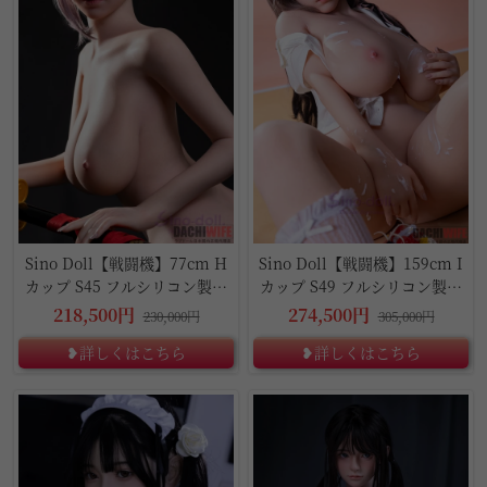
Sino Doll【戦闘機】77cm H
Sino Doll【戦闘機】159cm I
カップ S45 フルシリコン製ド
カップ S49 フルシリコン製ラ
ール
ブドール
218,500円
274,500円
230,000円
305,000円
❥詳しくはこちら
❥詳しくはこちら
10%OFF
10%OFF