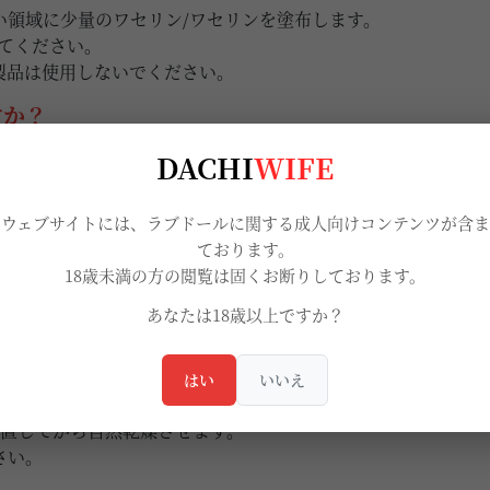
い領域に少量のワセリン/ワセリンを塗布します。
てください。
製品は使用しないでください。
すか？
液を維持します。
DACHI
WIFE
ームを使用してください。
を購入してください。
当ウェブサイトには、ラブドールに関する成人向けコンテンツが含ま
ンを挿入して乾燥させます。
ております。
か横にしておくことをお勧めします。
18歳未満の方の閲覧は固くお断りしております。
と石鹸を混ぜます。
あなたは18歳以上ですか？
はい
いいえ
をやさしくなでます。
放置してから自然乾燥させます。
さい。