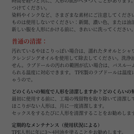
時間を経つと共に、人形の肌がベタつくことがあります。
つけてください。
染料やインクなど、さまざまな素材にご注意してくださ
ものは使用しないでください：新聞、濃い色、または油
新しい服を人形にかける前に、きれいに洗ってください
普通の清潔：
汚れているやほこりっぽい場合は、濡れたタオルとシャ
クレンジングオイルを使用して除去してください。洗浄
せん。ラブドールの汚れの範囲が広い場合は、バスルー
られる温度に対応できます。 TPE製のラブドールは温度
ゃうので。
どのくらいの頻度で人形を清潔しますか？どのくらいの
最初に使用する前に、工場の残留物を取り除いて清潔し
ほこりがない人形は、月に一度清潔します。
セックスをするたびに人形を清潔することをお勧めしま
定期的なメンテナンス（使用状況による）
TPE人形に年に3〜4回油を塗ることをお勧めします。