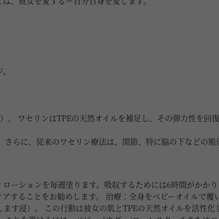
とは、彼女を愛する＝自分自身を愛します。
ジ。
ン）。 ワセリンはTPEの天然オイルを補足し、その弾力性を回
。 さらに、従来のワセリン療法は、関節、特に脇の下などの脆
ィローションを毎週塗ります。吸収するためには6時間がかかり
アすることをお勧めします。 治療：全身をベビーオイルで覆い
ます浸）。 この行動は彼女の肌とTPEの天然オイルを活性化