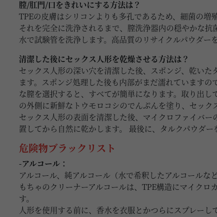
膣/肛門/口をきれいにする方法は？
TPEの皮膚はシリコンよりも多孔であるため、細菌の増
それを完全に洗浄されるまで、膣洗浄器内の穏やかな抗
水で試験管を洗浄します。高品質のリサイクルパウダー
清潔した後にセックス人形を乾燥させる方法は？
セックス人形の深い穴を清潔した後、スポンジ、乾いた
ます。スポンジ処理した後も内部がまだ濡れていますの
な膣を選択すると、すべてが簡単になります。取り出し
の外側に新鮮なトウモロコシのでんぷんを塗り、セック
セックス人形の表面を清潔した後、マイクロファイバー
置してから自然に乾かします。 最後に、タルクパウダ
危険物ブラックリスト
-アルコール：
アルコール、純アルコール（水で希釈したアルコールな
もちゃのクリーナーアルコールは、TPE構造にマイクロ
す。
人形を使用する前に、香水を衣服とかつらにスプレーし