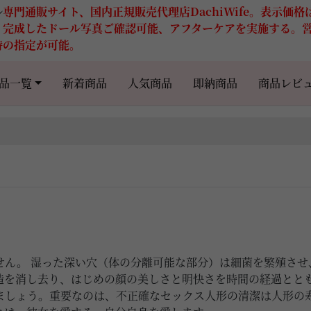
ル
専門通販サイト、国内正規販売代理店DachiWife。表示価
。完成したドール写真ご確認可能、アフターケアを実施する。
時の指定が可能。
品一覧
新着商品
人気商品
即納商品
商品レビ
せん。 湿った深い穴（体の分離可能な部分）は細菌を繁殖させ
造を消し去り、はじめの顔の美しさと明快さを時間の経過とと
ましょう。重要なのは、不正確なセックス人形の清潔は人形の