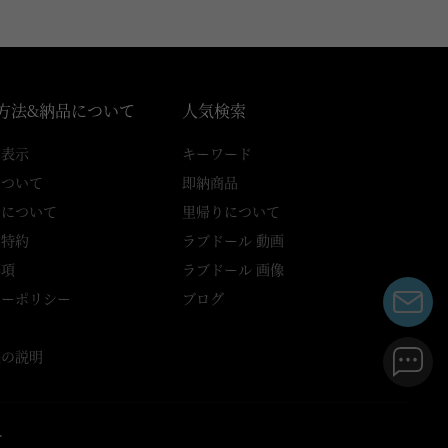
方法&納品について
人気検索
引表示
キーワード
について
即納商品
送について
里帰りについて
品特約
ラブドール 動画
事項
ラブドール 画像
シーポリシー
ブログ
約
法の説明
.