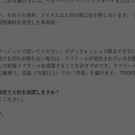
 これを避けるには、ベビーパウダー/コーンスターチまたは
い。それらの素材、アイテムは人形の肌に色を移しまいます。 
溶性顔料を使用した革素材。
。
ワージェルで拭いてください。ボディウォッシュで除去できな
油でも汚れが落ちない場合は、ラブドールが染色されている状
ムで直接ラブドールを清潔することをおすすめです。ラブドー
に敏感で、高温（70度以上）での「消毒」を避けます。 TPE
頻度で人形を清潔しますか？
てください。
す。