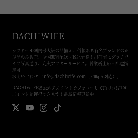
DACHIWIFE
ラブドール国内最大級の品揃え、信頼ある有名ブランドの正
規品のみ販売。全国無料配送・税込価格！出荷前にダッチワ
イフ写真送り、充実アフターサービス。営業所止め・配達指
定可。
お問い合わせ：
info@dachiwife.com
（24時間対応）。
DACHIWIFE各公式アカウントをフォローして頂ければ100
ポイントが獲得できます！最新情報更新中！