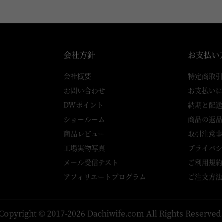
会社方針
お支払い
会社概要
特定商取
お問い合わせ
お支払い
DWポイント
納期と配
ショールーム
商品の返
商品レビュー
取引注意
工場実物写真
プライバ
メール受信テスト
ご利用規
アフィリエートプログラム
ご注文方
Copyright © 2017-2026 Dachiwife.com All Rights Reserved