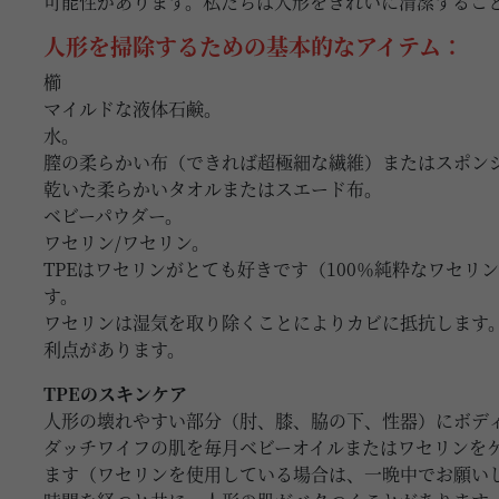
可能性があります。私たちは人形をきれいに清潔するこ
人形を掃除するための基本的なアイテム：
櫛
マイルドな液体石鹸。
水。
膣の柔らかい布（できれば超極細な繊維）またはスポン
乾いた柔らかいタオルまたはスエード布。
ベビーパウダー。
ワセリン/ワセリン。
TPEはワセリンがとても好きです（100％純粋なワセリ
す。
ワセリンは湿気を取り除くことによりカビに抵抗します
利点があります。
TPEのスキンケア
人形の壊れやすい部分（肘、膝、脇の下、性器）にボデ
ダッチワイフの肌を毎月ベビーオイルまたはワセリンをケ
ます（ワセリンを使用している場合は、一晩中でお願いし