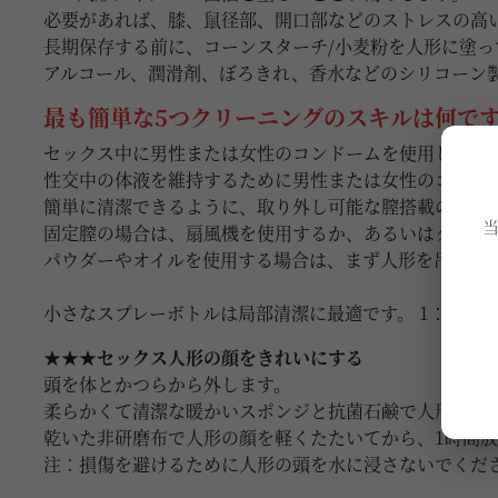
必要があれば、膝、鼠径部、開口部などのストレスの高
長期保存する前に、コーンスターチ/小麦粉を人形に塗っ
アルコール、潤滑剤、ぼろきれ、香水などのシリコーン
最も簡単な5つクリーニングのスキルは何で
セックス中に男性または女性のコンドームを使用して体
性交中の体液を維持するために男性または女性のコンド
簡単に清潔できるように、取り外し可能な膣搭載の人形
固定膣の場合は、扇風機を使用するか、あるいはタンポ
パウダーやオイルを使用する場合は、まず人形を吊るす
小さなスプレーボトルは局部清潔に最適です。 1：5水
★★★セックス人形の顔をきれいにする
頭を体とかつらから外します。
柔らかくて清潔な暖かいスポンジと抗菌石鹸で人形の顔
乾いた非研磨布で人形の顔を軽くたたいてから、1時間
注：損傷を避けるために人形の頭を水に浸さないでくだ