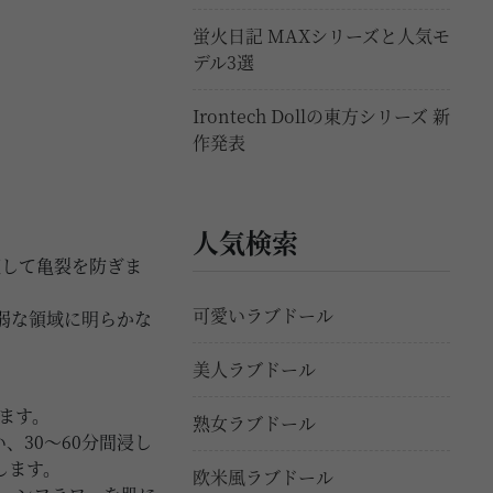
蛍火日記 MAXシリーズと人気モ
デル3選
Irontech Dollの東方シリーズ 新
作発表
人気検索
復して亀裂を防ぎま
可愛いラブドール
弱な領域に明らかな
美人ラブドール
ます。
熟女ラブドール
、30〜60分間浸し
します。
欧米風ラブドール