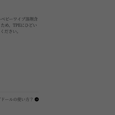
ルベビーワイプ溶剤含
ため、TPEにひどい
てください。
ブドールの使い方？