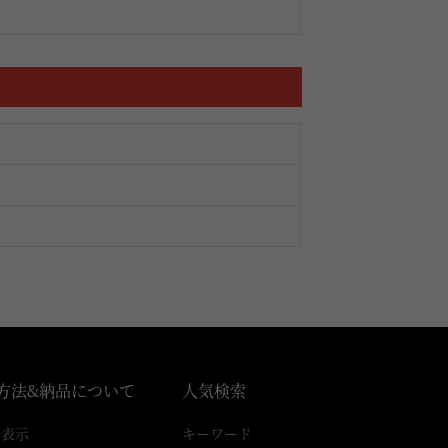
方法&納品について
人気検索
引表示
キーワード