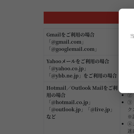
Gmailをご利用の場合
最
「@gmail.com」
「@googlemail.com」
Yahooメールをご利用の場合
最
「@yahoo.co.jp」
「@ybb.ne.jp」をご利用の場合
Hotmail／Outlook Mailをご利
①
用の場合
②
「@hotmail.co.jp」
③
「@outlook.jp」「@live.jp」
ク
など
※
④
迷