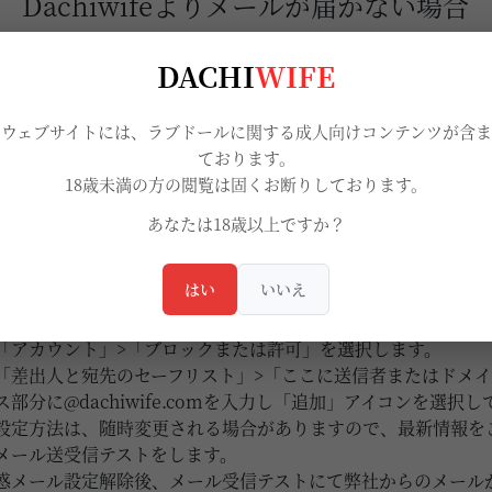
Dachiwifeよりメールが届かない場合
WEBメールの迷惑メールフィルター設定の解除方法
DACHI
WIFE
新の設定方法はこちら
当ウェブサイトには、ラブドールに関する成人向けコンテンツが含ま
ております。
18歳未満の方の閲覧は固くお断りしております。
あなたは18歳以上ですか？
新の設定方法はこちら
はい
いいえ
 Outlook on the webにログインします。
「アカウント」>「ブロックまたは許可」を選択します。
「差出人と宛先のセーフリスト」>「ここに送信者またはドメ
ス部分に@dachiwife.comを入力し「追加」アイコンを選択
設定方法は、随時変更される場合がありますので、最新情報を
メール送受信テストをします。
惑メール設定解除後、メール受信テストにて弊社からのメール