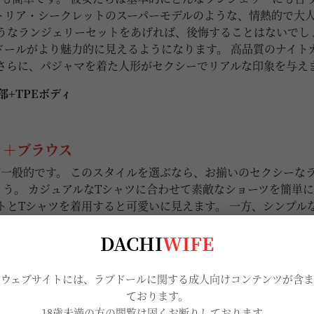
トリア・シークレットのスーパーモデルのような、情熱的で大
うなランジェリーセットをあげれば、後悔することはないでし
ドールがより魅力的に見えるようになります。 高品質のナイト
さらに、パジャマを着た人形がセクシーでリアルな印象を与え
頭部+TPEボディ
ト＋ブラウス
一般的です。 このスタイルを選ぶなら、お揃いのセクシーな
う。 カジュアルなTシャツに合わせて素敵なショーツを簡単
トとTシャツを着用すると可愛いに見えます。 一方、シンプル
ルドールの印象がガラリと変わります。AXBがこのような組
DACHI
WIFE
当ウェブサイトには、ラブドールに関する成人向けコンテンツが含ま
ております。
18歳未満の方の閲覧は固くお断りしております。