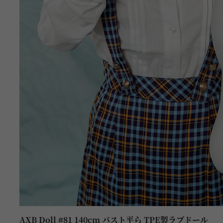
AXB Doll #81 140cm バスト平ら TPE製ラブドール