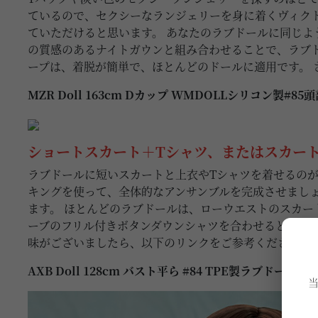
ているので、セクシーなランジェリーを身に着くヴィク
ていただけると思います。 あなたのラブドールに同じよ
の質感のあるナイトガウンと組み合わせることで、ラブ
ープは、着脱が簡単で、ほとんどのドールに適用です。 
MZR Doll 163cm Dカップ WMDOLLシリコン製#85
ショートスカート＋Tシャツ、またはスカー
ラブドールに短いスカートと上衣やTシャツを着せるのが
キングを使って、全体的なアンサンブルを完成させましょ
ます。 ほとんどのラブドールは、ローウエストのスカー
ーブのフリル付きボタンダウンシャツを合わせると、リア
味がございましたら、以下のリンクをご参考ください：
AXB Doll 128cm バスト平ら #84 TPE製ラブドール