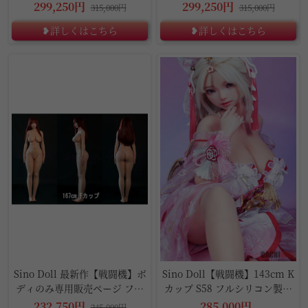
アルドール
ブドール
299,250円
299,250円
315,000円
315,000円
❥詳しくはこちら
❥詳しくはこちら
5%OFF
Sino Doll 最新作【戦闘機】ボ
Sino Doll【戦闘機】143cm K
ディのみ専用販売ページ フル
カップ S58 フルシリコン製ラ
シリコン製
ブドール
232,750円
285,000円
245,000円