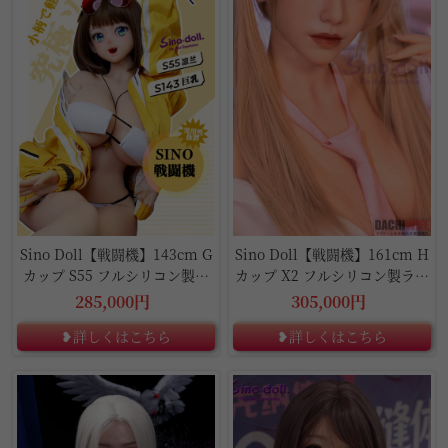
Sino Doll【戦闘機】143cm G
Sino Doll【戦闘機】161cm H
カップ S55 フルシリコン製ラ
カップ X2 フルシリコン製ラブ
ブドール
ドール
285,000円
305,000円
❥詳しくはこちら
❥詳しくはこちら