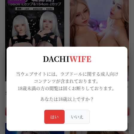
DACHI
WIFE
当ウェブサイトには、ラブドールに関する成人向け
コンテンツが含まれております。
【即納商品】Sino Doll 戦闘機
【Sino Doll 最新作戦闘機 】キ
18歳未満の方の閲覧は固くお断りしております。
S62ヘッド フルシリコン製ラブ
ャンペーン専用ページ
あなたは18歳以上ですか？
ドール
349,600円
305,000円
368,000円
❥詳しくはこちら
❥詳しくはこちら
はい
いいえ