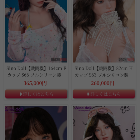
Sino Doll【戦闘機】164cm F
Sino Doll【戦闘機】82cm H
カップ S66 フルシリコン製ラ
カップ S63 フルシリコン製ラ
ブドール
ブドール
365,000円
260,000円
❥詳しくはこちら
❥詳しくはこちら