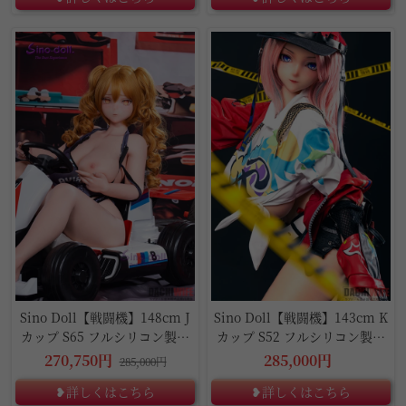
5%OFF
Sino Doll【戦闘機】148cm J
Sino Doll【戦闘機】143cm K
カップ S65 フルシリコン製ラ
カップ S52 フルシリコン製ラ
ブドール
ブドール
270,750円
285,000円
285,000円
❥詳しくはこちら
❥詳しくはこちら