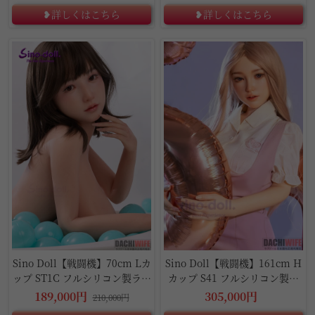
❥詳しくはこちら
❥詳しくはこちら
10%OFF
Sino Doll【戦闘機】70cm Lカ
Sino Doll【戦闘機】161cm H
ップ ST1C フルシリコン製ラブ
カップ S41 フルシリコン製ラ
ドール
ブドール
189,000円
305,000円
210,000円