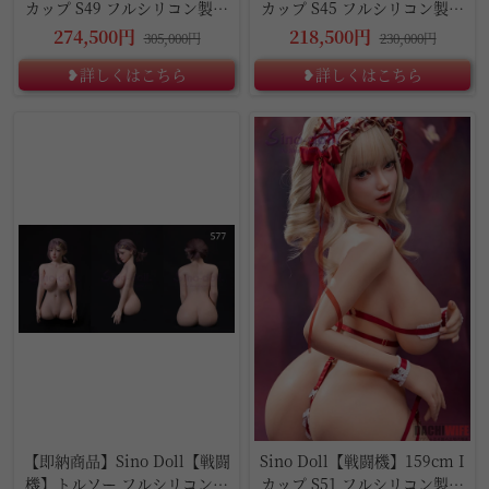
カップ S49 フルシリコン製ラ
カップ S45 フルシリコン製ド
ブドール
ール
274,500円
218,500円
305,000円
230,000円
❥詳しくはこちら
❥詳しくはこちら
10%OFF
5%OFF
【即納商品】Sino Doll【戦闘
Sino Doll【戦闘機】159cm I
機】トルソー フルシリコン製
カップ S51 フルシリコン製ラ