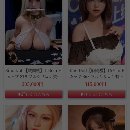
Sino Doll【戦闘機】153cm H
Sino Doll【戦闘機】167cm F
カップ ST9 フルシリコン製ラ
カップ S63 フルシリコン製ラ
ブドール
ブドール
305,000円
315,000円
❥詳しくはこちら
❥詳しくはこちら