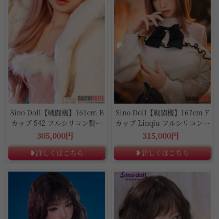
Sino Doll【戦闘機】161cm B
Sino Doll【戦闘機】167cm F
カップ S42 フルシリコン製ラ
カップ Linqiu フルシリコン製
ブドール
ラブドール
305,000円
315,000円
❥詳しくはこちら
❥詳しくはこちら