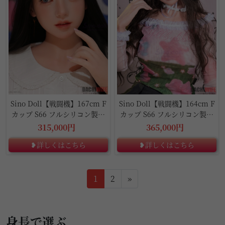
Sino Doll【戦闘機】167cm F
Sino Doll【戦闘機】164cm F
カップ S66 フルシリコン製ラ
カップ S66 フルシリコン製ラ
ブドール
ブドール
315,000円
365,000円
❥詳しくはこちら
❥詳しくはこちら
1
2
»
身長で選ぶ