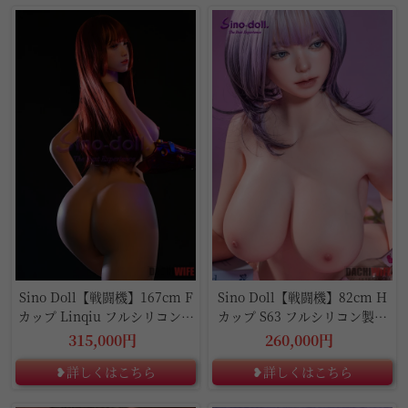
Sino Doll【戦闘機】167cm F
Sino Doll【戦闘機】82cm H
カップ Linqiu フルシリコン製
カップ S63 フルシリコン製ラ
ラブドール
ブドール
315,000円
260,000円
❥詳しくはこちら
❥詳しくはこちら