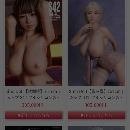
Sino Doll【戦闘機】161cm H
Sino Doll【戦闘機】154cm J
カップ S42 フルシリコン製ラ
カップ ST1 フルシリコン製ラ
ブドール
ブドール
305,000円
305,000円
❥詳しくはこちら
❥詳しくはこちら