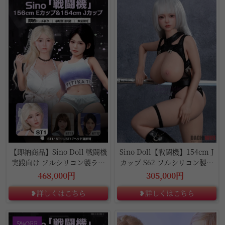
【即納商品】Sino Doll 戦闘機
Sino Doll【戦闘機】154cm J
実践向け フルシリコン製ラブ
カップ S62 フルシリコン製ラ
ドール
ブドール
468,000円
305,000円
❥詳しくはこちら
❥詳しくはこちら
5%OFF