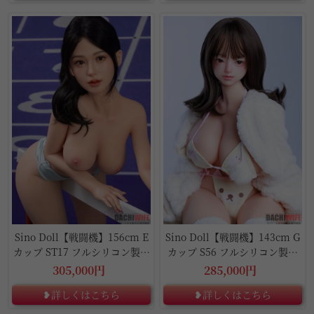
Sino Doll【戦闘機】156cm E
Sino Doll【戦闘機】143cm G
カップ ST17 フルシリコン製ラ
カップ S56 フルシリコン製ラ
ブドール
ブドール
305,000円
285,000円
❥詳しくはこちら
❥詳しくはこちら