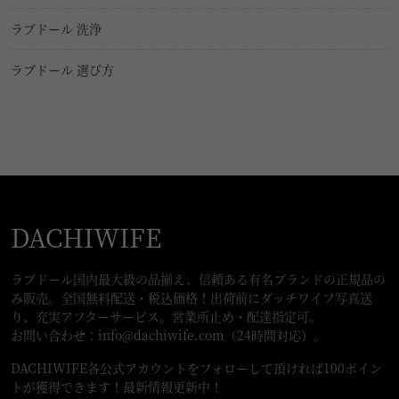
ラブドール 洗浄
ラブドール 選び方
DACHIWIFE
ラブドール国内最大級の品揃え、信頼ある有名ブランドの正規品の
み販売。全国無料配送・税込価格！出荷前にダッチワイフ写真送
り、充実アフターサービス。営業所止め・配達指定可。
お問い合わせ：
info@dachiwife.com
（24時間対応）。
DACHIWIFE各公式アカウントをフォローして頂ければ100ポイン
トが獲得できます！最新情報更新中！