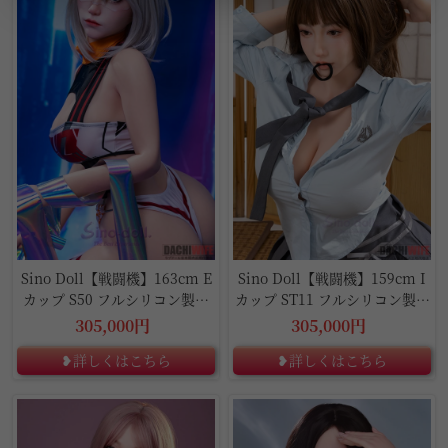
Sino Doll【戦闘機】163cm E
Sino Doll【戦闘機】159cm I
カップ S50 フルシリコン製ラ
カップ ST11 フルシリコン製ラ
ブドール
ブドール
305,000円
305,000円
❥詳しくはこちら
❥詳しくはこちら