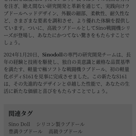
を注ぎ、絶え間ない研究開発と革新を通じて、実践向けラ
ブドールヘッドデザイン、外観の細部、柔軟性、耐久性な
ど、さまざまな要素を調和させ、より優れた体験を提供し
ています。ついに、
高級ラブドール
として
Sino戦闘機
シリ
ーズが登場し、あなたにかつてない驚きをもたらすことで
しょう。
2024年1月20日、
Sinodoll
の専門の研究開発チームは、長
年の経験と技術を駆使し、独自の美意識と厳格な品質基準
を満たす、軽量で極ソフトな戦闘機ラブドール、初の軽量
化ボディS161を見事に完成させました。この新たなS161
は、その先進的なデザインと卓越した性能で、あなたの生
活に新たな価値と喜びをもたらすことでしょう。
関連タグ
Sino Doll
シリコン製ラブドール
豊満ラブドール
高級ラブドール