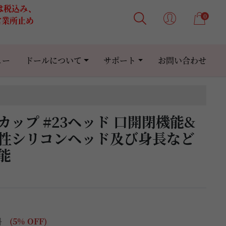
格は税込み、
0
営業所止め
ュー
ドールについて
サポート
お問い合わせ
m Fカップ #23ヘッド 口開閉機能&
硬性シリコンヘッド及び身長など
能
円
(5% OFF)