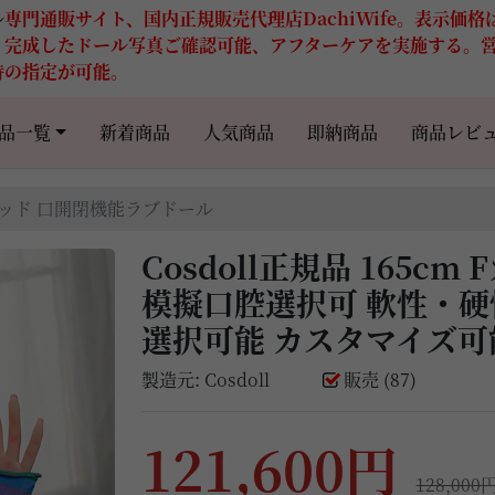
ル
専門通販サイト、国内正規販売代理店DachiWife。表示価
。完成したドール写真ご確認可能、アフターケアを実施する。
時の指定が可能。
品一覧
新着商品
人気商品
即納商品
商品レビ
#23ヘッド 口開閉機能ラブドール
Cosdoll正規品 165c
模擬口腔選択可 軟性・
選択可能 カスタマイズ可
製造元:
Cosdoll
販売 (87)
121,600円
128,000