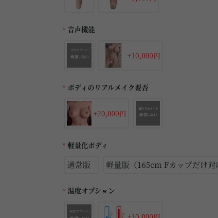
*
音声機能
+10,000円
*
ボディのリアルメイク要否
+20,000円
*
軽量化ボディ
通常版
軽量版（165cm Fカップだけ
*
温度オプション
+10,000円