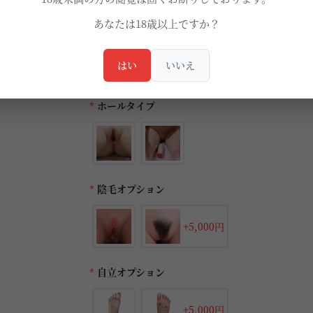
*
ヴァギナカラー
あなたは18歳以上ですか？
はい
いいえ
*
ホールタイプ
*
陰毛オプション
+5,000円
*
自立オプション
+5,000円