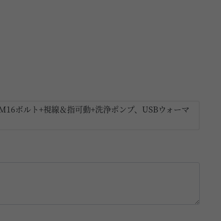
M16ボルト+視線＆指可動+洗浄ポンプ、USBウォーマ