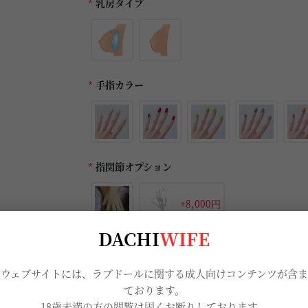
*
乳房タイプ
*
手指カラー
*
指関節オプション
+8,000円
DACHI
WIFE
*
骨格オプション
当ウェブサイトには、ラブドールに関する成人向けコンテンツが含ま
ております。
18歳未満の方の閲覧は固くお断りしております。