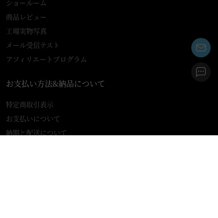
ショールーム
商品レビュー
工場実物写真
メール受信テスト
アフィリエートプログラム
お支払い方法&納品について
特定商取引表示
お支払いについて
納期と配送について
商品の返品特約
取引注意事項
プライバシーポリシー
ご利用規約
ご注文方法の説明