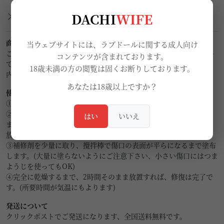
商品仕様＆サイズ（測定方法によって
DACHI
WIFE
1~3cmの誤差があります）
商品概要
当ウェブサイトには、ラブドールに関する成人向け
こちらの商品はRZRDOLLシリコン製ラブドール専用の修復キット
コンテンツが含まれております。
です。
18歳未満の方の閲覧は固くお断りしております。
内容量：20ml×2（AとB)
あなたは18歳以上ですか？
使用方法
①傷口の汚れやパウンダーをきれいに洗い落とし、乾かします。
②AとB瓶から同じ量の修復剤をコップ等に入れて、攪拌棒で混ぜ
はい
いいえ
ます。攪拌終わったら、表面に出てきた泡が消えるまで1～２分間
放置します。
③補修剤を少量に取り、攪拌棒で傷口の表面が平らになるまで塗布
します。(大量に塗らないようにご注意下さい、小さい傷口にはつま
ようじを使ってもOK)
④完全に乾燥するまで、2時間そのまま放置すれば、修復は完了で
す。(所要時間が気温にもよります)
発送について
クリックポストでご発送になります、全国送料無料です。