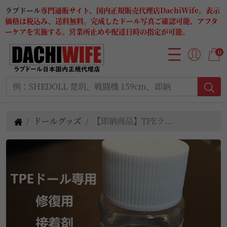
ラブドール
専門通販サイト、国内正規販売代理店DachiWife。表示
価格は税込み、送料無料。完成したドール写真ご確認可能、アフタ
ーケアを実施する。営業所止めや配達日時の指定が可能。
0
ドールグッズ
【即納商品】TPEラ...