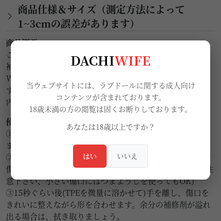
商品仕様＆サイズ（測定方法によって
1~3cmの誤差があります）
商品概要
こちらの商品はTPEエラストマーリアルラブドール専用の
DACHI
WIFE
補修剤です。
WMDOLL工場で実際に使用され、DOLLメーカーを問わ
当ウェブサイトには、ラブドールに関する成人向け
ず共通使用可能になります。
コンテンツが含まれております。
内容量：8ml
18歳未満の方の閲覧は固くお断りしております。
使用方法
あなたは18歳以上ですか？
①傷口の汚れやパウンダーをきれいに洗い落とし、乾かし
ます。
はい
いいえ
②綿棒で補修剤を少量に取り、片手で傷口を開いた状態で
傷口内全体に薄く塗布します。(大量に塗らないようにご注
意下さい、小さい傷口にはつまようじを使ってもOK)
③15秒ぐらい後(TPEを微量に溶かせて)手を離し、傷口を
きれいに整えながら形を合わせます。余分の補修剤が溢れ
出る場合は、拭き取りましょう。