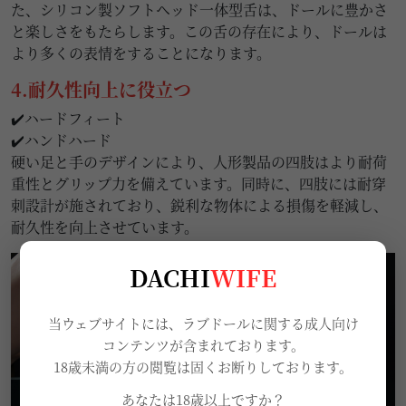
た、シリコン製ソフトヘッド一体型舌は、ドールに豊かさ
と楽しさをもたらします。この舌の存在により、ドールは
より多くの表情をすることになります。
4.耐久性向上に役立つ
✔️ハードフィート
✔️ハンドハード
硬い足と手のデザインにより、人形製品の四肢はより耐荷
重性とグリップ力を備えています。同時に、四肢には耐穿
刺設計が施されており、鋭利な物体による損傷を軽減し、
耐久性を向上させています。
DACHI
WIFE
当ウェブサイトには、ラブドールに関する成人向け
コンテンツが含まれております。
18歳未満の方の閲覧は固くお断りしております。
あなたは18歳以上ですか？