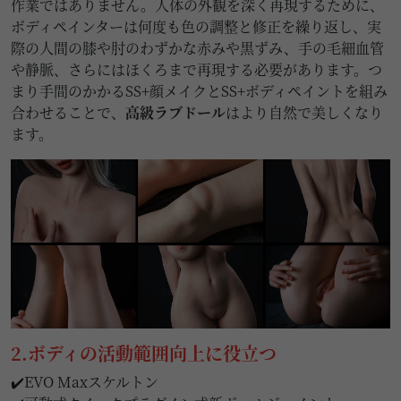
作業ではありません。人体の外観を深く再現するために、
ボディペインターは何度も色の調整と修正を繰り返し、実
際の人間の膝や肘のわずかな赤みや黒ずみ、手の毛細血管
や静脈、さらにはほくろまで再現する必要があります。つ
まり手間のかかるSS+顔メイクとSS+ボディペイントを組み
合わせることで、
高級ラブドール
はより自然で美しくなり
ます。
2.ボディの活動範囲向上に役立つ
✔️EVO Maxスケルトン