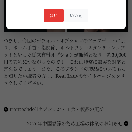
はい
いいえ
つまり、今回のデフォルトオプションのアップデートによ
り、ボール手首・指関節、ボルトフリースタンディングフ
ットといった従来有料オプションが無料となり、約
30,000
円
の節約につながったのです。これは非常に誠実な対応と
言えるでしょう。また、このブランドの製品についてもっ
と知りたい読者の方は、
Real Lady
のサイトページをクリ
ックしてください。
Irontechdollオプション・工芸・製品の更新
2026年中国春節のため工場の休業のお知らせ