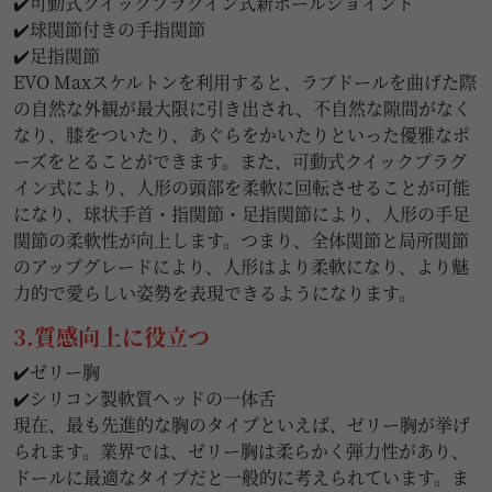
✔️可動式クイックプラグイン式新ボールジョイント
✔️球関節付きの手指関節
✔️足指関節
EVO Maxスケルトンを利用すると、ラブドールを曲げた際
の自然な外観が最大限に引き出され、不自然な隙間がなく
なり、膝をついたり、あぐらをかいたりといった優雅なポ
ーズをとることができます。また、可動式クイックプラグ
イン式により、人形の頭部を柔軟に回転させることが可能
になり、球状手首・指関節・足指関節により、人形の手足
関節の柔軟性が向上します。つまり、全体関節と局所関節
のアップグレードにより、人形はより柔軟になり、より魅
力的で愛らしい姿勢を表現できるようになります。
3.質感向上に役立つ
✔️ゼリー胸
✔️シリコン製軟質ヘッドの一体舌
現在、最も先進的な胸のタイプといえば、ゼリー胸が挙げ
られます。業界では、ゼリー胸は柔らかく弾力性があり、
ドールに最適なタイプだと一般的に考えられています。ま