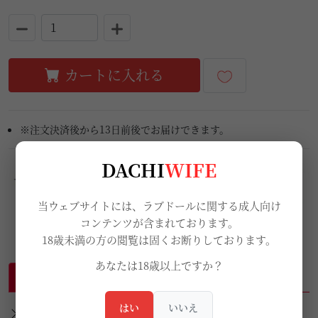
カートに入れる
※注文決済後から13日前後でお届けできます。
DACHI
WIFE
当ウェブサイトには、ラブドールに関する成人向け
コンテンツが含まれております。
18歳未満の方の閲覧は固くお断りしております。
あなたは18歳以上ですか？
説明
レビュー
はい
いいえ
WMDOLL洗浄キットの取り扱い紹介