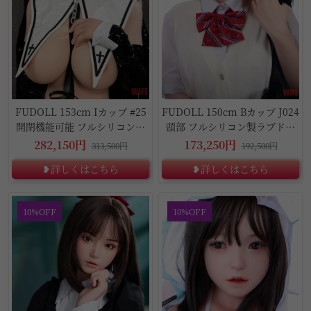
FUDOLL 153cm Iカップ #25
FUDOLL 150cm Bカップ J024
開閉機能可能 フルシリコン製
頭部 フルシリコン製ラブドー
ラブドール
ル
282,150円
173,250円
313,500円
192,500円
❥詳しくはこちら
❥詳しくはこちら
10%OFF
10%OFF