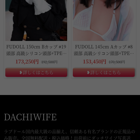
FUDOLL 150cm Bカップ #19
FUDOLL 145cm Aカップ #8
頭部 高級シリコン頭部+TPE材
頭部 高級シリコン頭部+TPE材
質ボディ
質ボディ
173,250円
153,450円
192,500円
170,500円
❥詳しくはこちら
❥詳しくはこちら
DACHIWIFE
ラブドール国内最大級の品揃え、信頼ある有名ブランドの正規品の
み販売。全国無料配送・税込価格！出荷前にダッチワイフ写真送