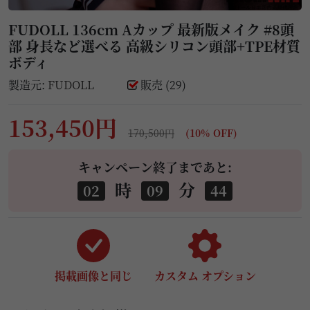
FUDOLL 136cm Aカップ 最新版メイク #8頭
部 身長など選べる 高級シリコン頭部+TPE材質
ボディ
製造元:
FUDOLL
販売 (29)
153,450円
170,500円
(10% OFF)
キャンペーン終了まであと:
時
分
02
09
43
掲載画像と同じ
カスタム オプション