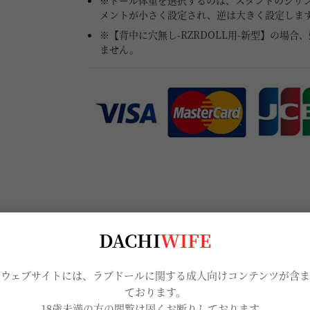
※ドール体重を選択するのは、スタンドのシリン
メントが小さく設定され、逆は大きく設定しま
※【背中に穴無し-RZRDOLL用-新型】の場
ません。
DACHI
WIFE
当ウェブサイトには、ラブドールに関する成人向けコンテンツが含ま
ております。
18歳未満の方の閲覧は固くお断りしております。