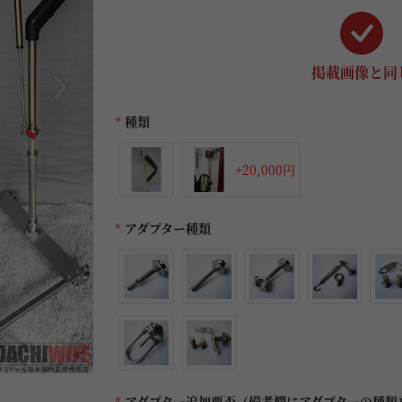
掲載画像と同
*
種類
+20,000円
*
アダプター種類
*
アダプター追加要否（備考欄にアダプターの種類