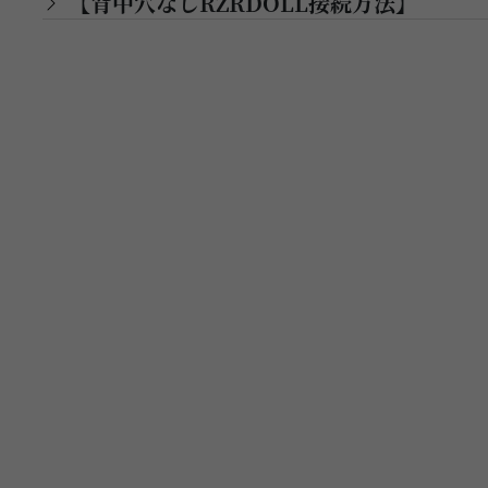
【背中穴なしRZRDOLL接続方法】