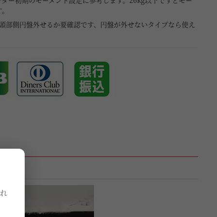
ダー初期のモーメント設定に参考します。26kg以下ですとモー
す。
合、頭部側円盤外せるか要確認です、円盤が外せないタイプなら使え
れ