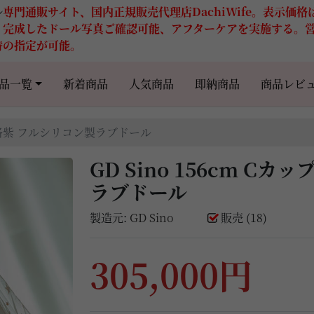
ル
専門通販サイト、国内正規販売代理店DachiWife。表示価
。完成したドール写真ご確認可能、アフターケアを実施する。
時の指定が可能。
品一覧
新着商品
人気商品
即納商品
商品レビ
ッド 洛紫 フルシリコン製ラブドール
GD Sino 156cm C
ラブドール
製造元:
GD Sino
販売 (18)
305,000円