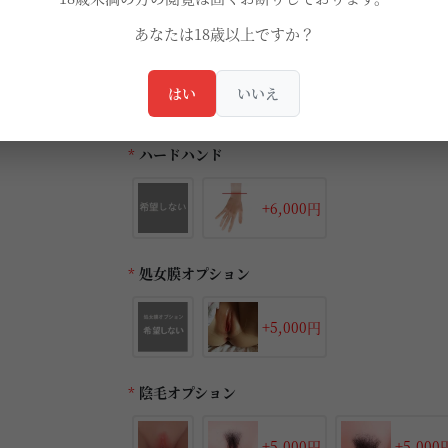
あなたは18歳以上ですか？
*
ホールタイプ
はい
いいえ
*
ハードハンド
+6,000円
*
処女膜オプション
+5,000円
*
陰毛オプション
+5,000円
+5,000