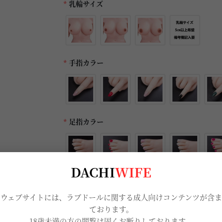
*
乳輪サイズ
*
手指カラー
*
足指カラー
DACHI
WIFE
*
ヴァギナカラー
当ウェブサイトには、ラブドールに関する成人向けコンテンツが含ま
ております。
18歳未満の方の閲覧は固くお断りしております。