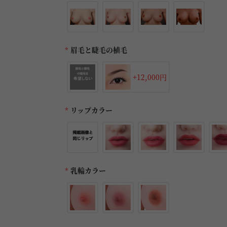
*
眉毛と睫毛の植毛
+12,000円
*
リップカラー
*
乳輪カラー