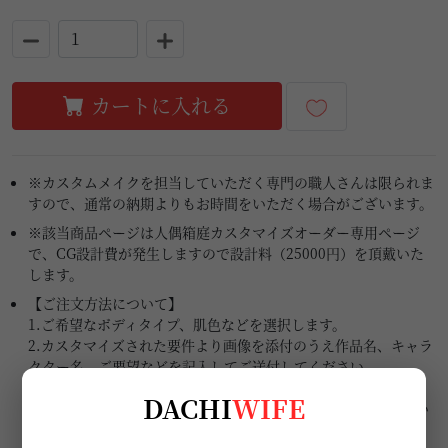
カートに入れる
※カスタムメイクを担当していただく専門の職人さんは限られま
すので、通常の納期よりもお時間をいただく場合がございます。
※該当商品ページは人偶箱庭カスタマイズオーダー専用ページ
で、CG設計費が発生しますので設計料（25000円）を頂戴いた
します。
【ご注文方法について】
1.ご希望なボディタイプ、肌色などを選択します。
2.カスタマイズされた要件より画像を添付のうえ作品名、キャラ
クター名、ご要望などを記入してご送付してください。
3.専門の担当者とCGで仕上がりイメージを確認しながら細部ま
DACHI
WIFE
でメールで打ち合わせを行います。（100％同じする事が難しい
ですが、なるべく近づけるよう依頼します）