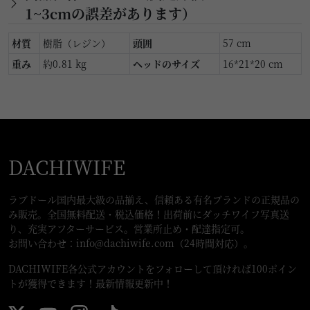
1~3cmの誤差があります）
材質
樹脂（レジン）
頭囲
57 cm
重み
約0.81 kg
ヘッドのサイズ
16*21*20 cm
DACHIWIFE
ラブドール国内最大級の品揃え、信頼ある有名ブランドの正規品の
み販売。全国無料配送・税込価格！出荷前にダッチワイフ写真送
り、充実アフターサービス。営業所止め・配達指定可。
お問い合わせ：
info@dachiwife.com
（24時間対応）。
DACHIWIFE各公式アカウントをフォローして頂ければ100ポイン
トが獲得できます！最新情報更新中！