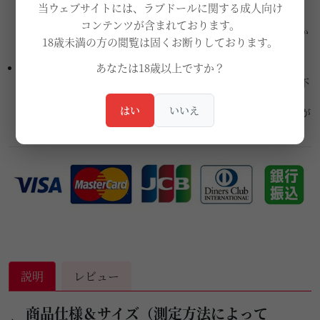
4.内容確定後に料金をお支払いください。
当ウェブサイトには、ラブドールに関する成人向け
5.制作スタートします。工場と職人さんにおまかせください。
コンテンツが含まれております。
6.完成画像や動画をメールにてご送付します、ご確認を頂いてか
18歳未満の方の閲覧は固くお断りしております。
ら出荷します。
あなたは18歳以上ですか？
この時まだ微調整できます。
※デザイン完了しましたら、ほかの写真のメイクにように変更不
可です、例えばお口の形が変更不可。
はい
いいえ
メイクが確認しましたら、そのあと変更できません、（メイクが
落ないタイプので）
説明
レビュー
商品仕様＆サイズ（測定方法によって