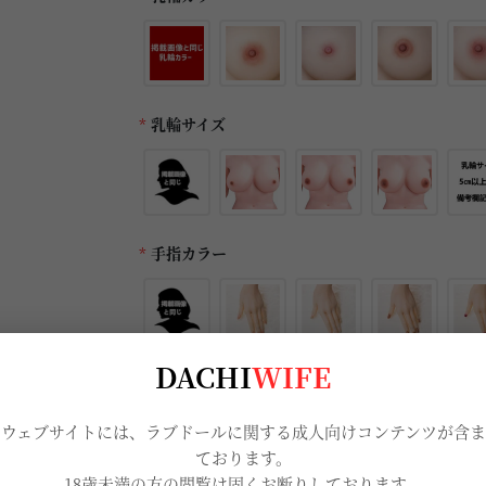
*
乳輪サイズ
*
手指カラー
DACHI
WIFE
*
足指カラー
当ウェブサイトには、ラブドールに関する成人向けコンテンツが含ま
ております。
18歳未満の方の閲覧は固くお断りしております。