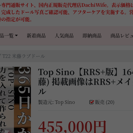
ル
専門通販サイト、国内正規販売代理店DachiWife。表示価
。完成したドール写真ご確認可能、アフターケアを実施する。
時の指定が可能。
品一覧
新着商品
人気商品
即納商品
商品レビ
ップ T22 米藤ラブドール
Top Sino【RRS+版】16
藤) 掲載画像はRRS+メ
ル
製造元:
Top Sino
販売 (20)
455,000円