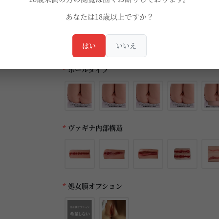
*
ヴァギナカラー
あなたは18歳以上ですか？
はい
いいえ
*
ホールタイプ
*
ヴァギナ内部構造
*
処女膜オプション