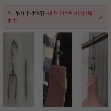
2．吊り下げ保管
-吊り下げ金具は付属し
ます