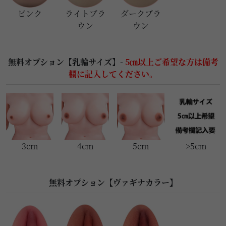
ピンク
ライトブラ
ダークブラ
ウン
ウン
無料オプション【乳輪サイズ】-
5㎝以上ご希望な方は備考
欄に記入してください。
3cm
4cm
5cm
>5cm
無料オプション【ヴァギナカラー】