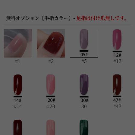
無料オプション【手指カラー】-
足指は付け爪無しです。
#1
#2
#5
#12
#14
#20
30
#47