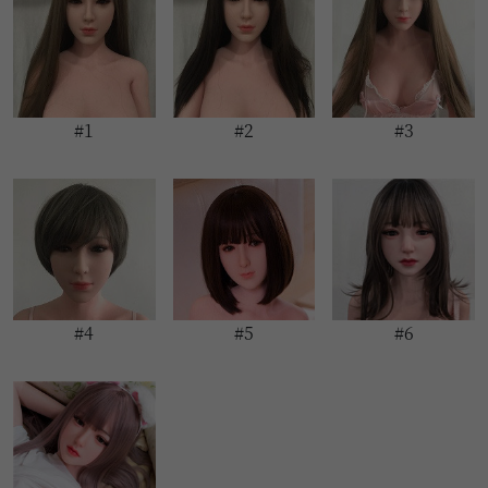
#1
#2
#3
#4
#5
#6