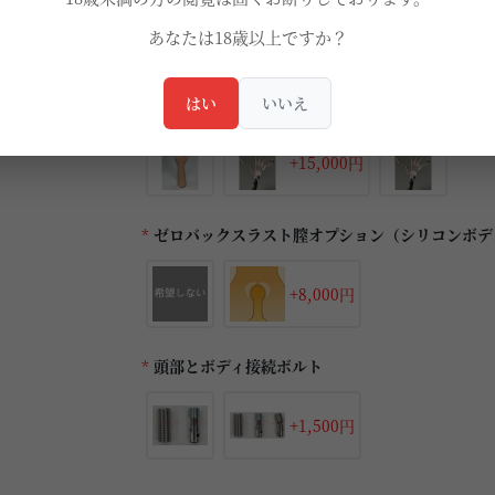
+5,000円
あなたは18歳以上ですか？
*
指関節オプション
はい
いいえ
+15,000円
*
ゼロバックスラスト膣オプション（シリコンボデ
+8,000円
*
頭部とボディ接続ボルト
+1,500円