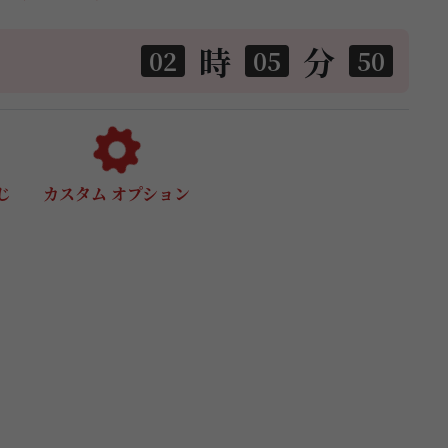
時
分
02
05
49
じ
カスタム オプション