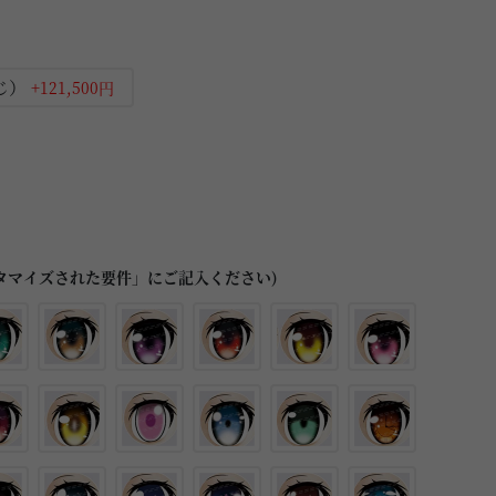
じ）
+121,500円
タマイズされた要件」にご記入ください)