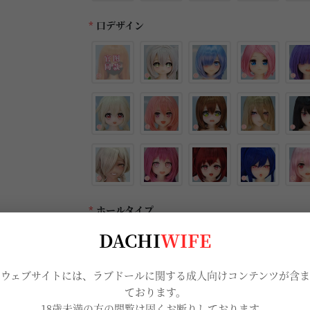
*
口デザイン
*
ホールタイプ
DACHI
WIFE
当ウェブサイトには、ラブドールに関する成人向けコンテンツが含ま
ております。
*
自立オプション
18歳未満の方の閲覧は固くお断りしております。