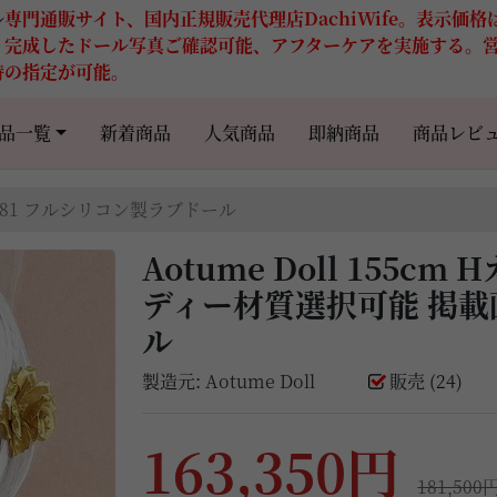
ル
専門通販サイト、国内正規販売代理店DachiWife。表示価
。完成したドール写真ご確認可能、アフターケアを実施する。
時の指定が可能。
品一覧
新着商品
人気商品
即納商品
商品レビ
ップ #81 フルシリコン製ラブドール
Aotume Doll 155c
ディー材質選択可能 掲載
ル
製造元:
Aotume Doll
販売 (24)
163,350円
181,500