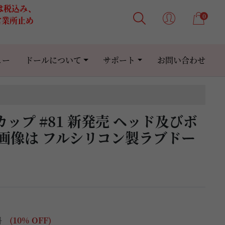
格は税込み、
0
営業所止め
ュー
ドールについて
サポート
お問い合わせ
m Hカップ #81 新発売 ヘッド及びボ
画像は フルシリコン製ラブドー
円
(10% OFF)