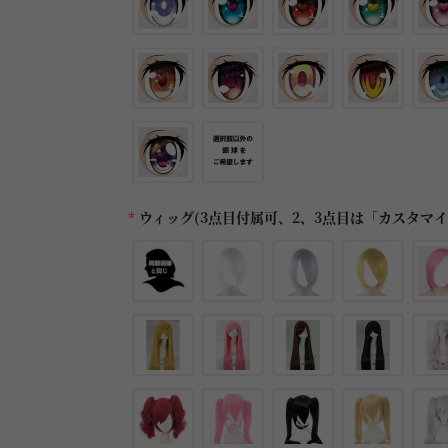
*
ウィッグ(3点目付属可、2、3点目は「カスタマ